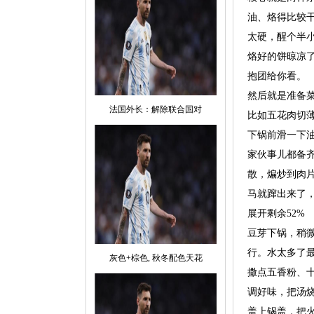
油、烙得比较
太硬，醒个半
烙好的饼晾凉
抱团给你看。
然后就是准备
法国外长：解除联合国对
比如五花肉切
下锅前滑一下
家伙事儿都备
散，煸炒到肉
马就蹿出来了
展开剩余52%
豆芽下锅，稍
行。水太多了
灰色+棕色, 秋冬配色天花
撒点五香粉、
调好味，把汤
盖上锅盖，把