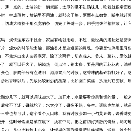
干、薄一点的。太油的饼一焖就腻，太厚的吸不进汤味儿，吃着就跟啃面
小时，擀成薄片，放锅里不用油，就那么干烙，两面有点微黄、断生就赶
了，切成大概筷子那么宽的条，切完了关键一步，用手把饼丝都抓散，让
菜码，焖饼这东西不挑食，家里有啥就用啥。不过，最经典的搭配还是猪
薄片，煸炒的时候能出油，那油香才是这道菜的灵魂。你要是怕胖用里脊
油，不然焖出来肉柴得塞牙。除了这两样，切点蒜末、姜末、葱花，爱吃
齐了，就可以开火了。锅烧热，倒点油，别太多，要是用的五花花肉，油
片变色、肥肉部分有点透明、滋滋冒油的时候，这香味的基础就打好了。
，炒出香味以后，先放比较耐炒的蔬菜，比如圆白菜丝，扒拉到它变软、
微翻炒几下，就可以调味加水了。加开水，水量要看你菜和饼的量，一般
最后收不了汤，饼就坨了；水太少了，饼焖不熟，夹生。调味也简单，就
十三香也都可以，这个看个人口味。我有时候会加一小勺黄豆酱，酱香味
烧开，这时候锅里是菜在底下，汤在中间。把之前切好抖散的饼丝，均匀
火关小，从中火转到中小火，让锅里的蒸汽慢慢把饼丝焖熟、焖透。这个