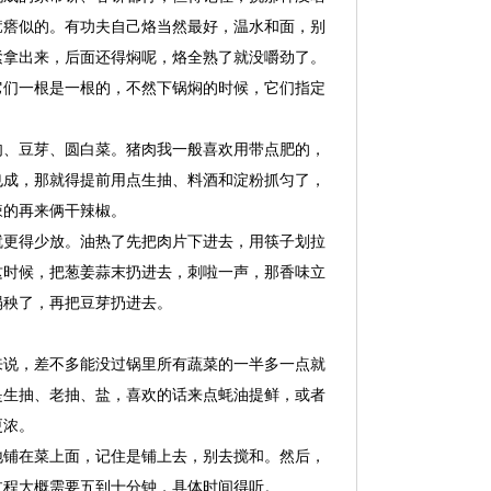
疙瘩似的。有功夫自己烙当然最好，温水和面，别
紧拿出来，后面还得焖呢，烙全熟了就没嚼劲了。
它们一根是一根的，不然下锅焖的时候，它们指定
肉、豆芽、圆白菜。猪肉我一般喜欢用带点肥的，
也成，那就得提前用点生抽、料酒和淀粉抓匀了，
辣的再来俩干辣椒。
就更得少放。油热了先把肉片下进去，用筷子划拉
这时候，把葱姜蒜末扔进去，刺啦一声，那香味立
塌秧了，再把豆芽扔进去。
来说，差不多能没过锅里所有蔬菜的一半多一点就
是生抽、老抽、盐，喜欢的话来点蚝油提鲜，或者
更浓。
地铺在菜上面，记住是铺上去，别去搅和。然后，
过程大概需要五到十分钟，具体时间得听。