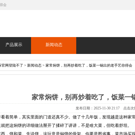
得会
产品展示
新闻动态
际官网登陆不了
>
新闻动态
> 家常焖饼，别再炒着吃了，饭菜一锅出的老手艺你得会
家常焖饼，别再炒着吃了，饭菜一
发布日期：2025-11-30 21:17 点击次
饼看着简单，其实里面的门道还真不少。做了十几年饭，发现越是这种家
天就把这焖饼的详细做法掰开了揉碎了讲讲，不是啥大菜，但吃着舒坦。
东西，饼和菜。先说饼，这玩意是焖饼的骨架。你要是图省事，菜市场买