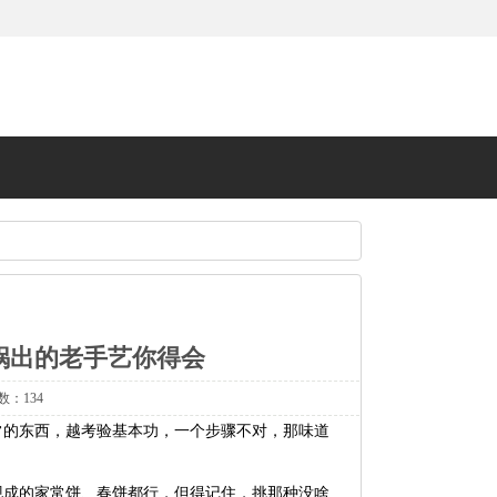
锅出的老手艺你得会
数：134
常的东西，越考验基本功，一个步骤不对，那味道
现成的家常饼、春饼都行，但得记住，挑那种没啥