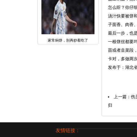
怎么听？你仔
汤汁快要被饼
子面香、肉香
最后一步，也
家常焖饼，别再炒着吃了
一根饼丝都要
苗或者韭菜段
卡对，多做两
发布于：湖北
上一篇：
伤
归
友情链接：