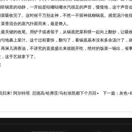
细听锅里的动静，一开始是咕嘟咕嘟水汽很足的声音，慢慢地，这个声音
和菜吸收完了。这时候千万别走神，不然一不留神就糊锅底。感觉汤汁收
、菜香混合的蒸汽扑面而来，最是馋人。
是最关键的收尾。用铲子或者筷子，从锅底把菜和饼一起向上翻炒，让吸
均匀地裹上菜汁。这个过程要快，翻匀了，看锅底基本没有多余汤汁了，
，再淋几滴香油，不讲究的直接盛出来就能开吃，绝对的饭菜一锅出，省
次，这手艺就拿下了。
省
员归来! 阿尔特塔: 厄德高/哈弗茨/马杜埃凯都下个月回
下一篇：
灰色+