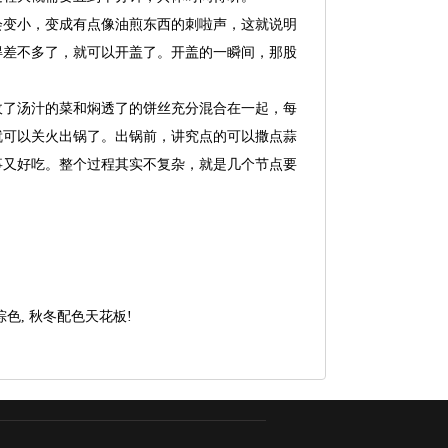
会变小，变成有点像油煎东西的刺啦声，这就说明
得差不多了，就可以开盖了。开盖的一瞬间，那股
收了汤汁的菜和焖透了的饼丝充分混合在一起，每
就可以关火出锅了。出锅前，讲究点的可以撒点蒜
事又好吃。整个过程其实不复杂，就是几个节点要
棕色, 秋冬配色天花板!